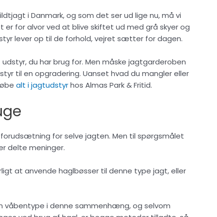
ldtjagt i Danmark, og som det ser ud lige nu, må vi
er for alvor ved at blive skiftet ud med grå skyer og
styr lever op til de forhold, vejret sætter for dagen.
t udstyr, du har brug for. Men måske jagtgarderoben
dstyr til en opgradering. Uanset hvad du mangler eller
 købe
alt i jagtudstyr
hos Almas Park & Fritid.
uge
 forudsætning for selve jagten. Men til spørgsmålet
 der delte meninger.
ligt at anvende haglbøsser til denne type jagt, eller
lov om våbentype i denne sammenhæng, og selvom