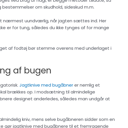
øges ved brug af hagl, er begge metoder tilladte, så
og bestemmelser om skudhold, sideskud m.m.
ert nærmest uundværlig, når jagten sættes ind. Her
ke er for tung, således du ikke tynges af for mange
valget af fodtøj bør stemme overens med underlaget i
ing af bugen
igatorisk.
Jagtknive med bugåbner
er nemlig et
kal brækkes op. I modsætning til almindelige
ugåbnere designet anderledes, således man undgår at
lmindelig kniv, mens selve bugåbneren sidder som en
te gør jagtknive med bugåbnere til et fremragende