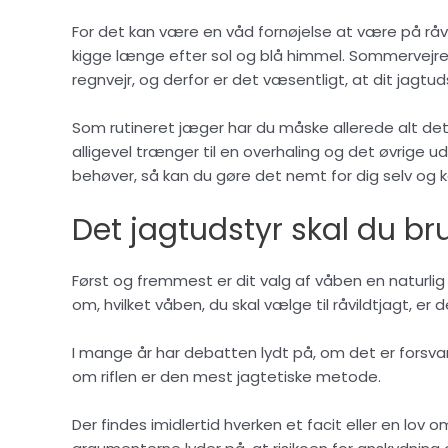
For det kan være en våd fornøjelse at være på råvi
kigge længe efter sol og blå himmel. Sommervejret 
regnvejr, og derfor er det væsentligt, at dit jagtud
Som rutineret jæger har du måske allerede alt de
alligevel trænger til en overhaling og det øvrige u
behøver, så kan du gøre det nemt for dig selv og
Det jagtudstyr skal du br
Først og fremmest er dit valg af våben en naturlig
om, hvilket våben, du skal vælge til råvildtjagt, er
I mange år har debatten lydt på, om det er forsvar
om riflen er den mest jagtetiske metode.
Der findes imidlertid hverken et facit eller en 