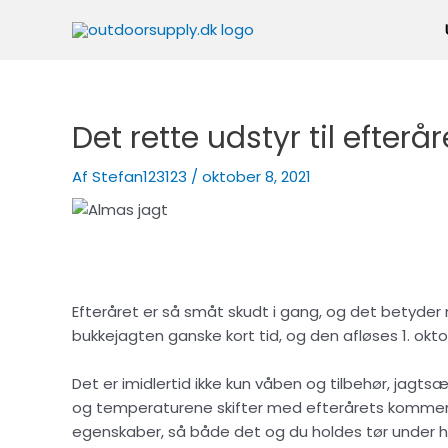
Gå
til
indholdet
Det rette udstyr til efterår
Af
Stefan123123
/
oktober 8, 2021
Efteråret er så småt skudt i gang, og det betyder n
bukkejagten ganske kort tid, og den afløses 1. okt
Det er imidlertid ikke kun våben og tilbehør, jagtsæso
og temperaturene skifter med efterårets kommen, 
egenskaber, så både det og du holdes tør under h