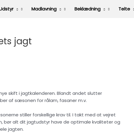
Udstyr
Madlavning
Beklædning
Telte
ets jagt
ye skift i jagtkalenderen. Blandt andet slutter
ober af sæsonen for rålam, fasaner m.v.
nerne stiller forskellige krav til. I takt med at vejret
bør alt dit jagtudstyr have de optimale kvaliteter og
ele jagten.