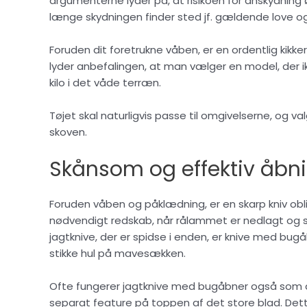
argumenterne lyder på, at risikoen for anskydning 
længe skydningen finder sted jf. gældende love 
Foruden dit foretrukne våben, er en ordentlig kikk
lyder anbefalingen, at man vælger en model, der ik
kilo i det våde terræn.
Tøjet skal naturligvis passe til omgivelserne, og 
skoven.
Skånsom og effektiv åbn
Foruden våben og påklædning, er en skarp kniv obl
nødvendigt redskab, når rålammet er nedlagt og s
jagtknive, der er spidse i enden, er knive med b
stikke hul på mavesækken.
Ofte fungerer jagtknive med bugåbner også som a
separat feature på toppen af det store blad. Det