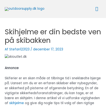
Gå
Ho
til
indholdet
Skihjelme er din bedste ven
på skibakken
Af
Stefan123123
/
december 17, 2023
Annonce
Skiferier er en skøn måde at tilbringe tid i sneklædte bjerge
på. Uanset om du er en erfaren skiløber eller nybegynder,
er sikkerhed på pisterne af afgørende betydning. En af de
vigtigste sikkerhedsforanstaltninger, du kan tage, er at
bære en skihjelm. I denne artikel vil vi udforske vigtigheden
af
skihjelme
og give dig nogle tips til valg af den rigtige