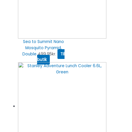
Sea to Summit Nano
Mosquito Pyramid,
Double
499.95
kr.
Til
butik