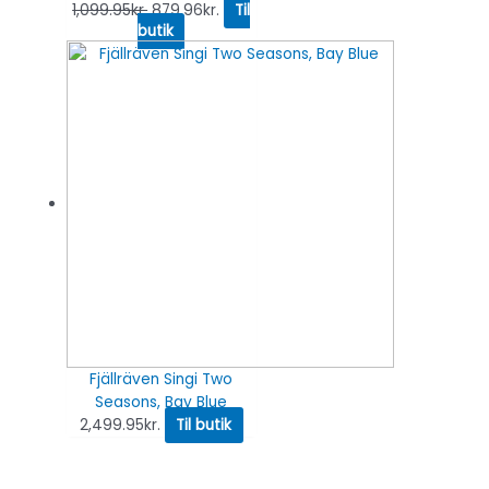
1,099.95
kr.
879.96
kr.
Til
butik
Fjällräven Singi Two
Seasons, Bay Blue
2,499.95
kr.
Til butik