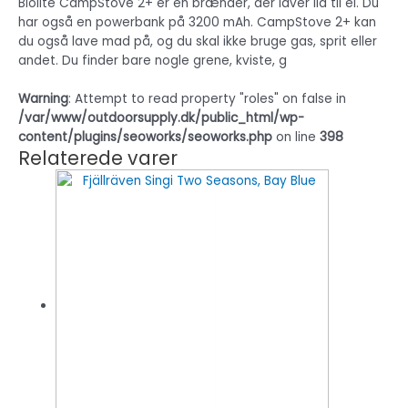
Biolite CampStove 2+ er en brænder, der laver ild til el. Du
har også en powerbank på 3200 mAh. CampStove 2+ kan
du også lave mad på, og du skal ikke bruge gas, sprit eller
andet. Du finder bare nogle grene, kviste, g
Warning
: Attempt to read property "roles" on false in
/var/www/outdoorsupply.dk/public_html/wp-
content/plugins/seoworks/seoworks.php
on line
398
Relaterede varer