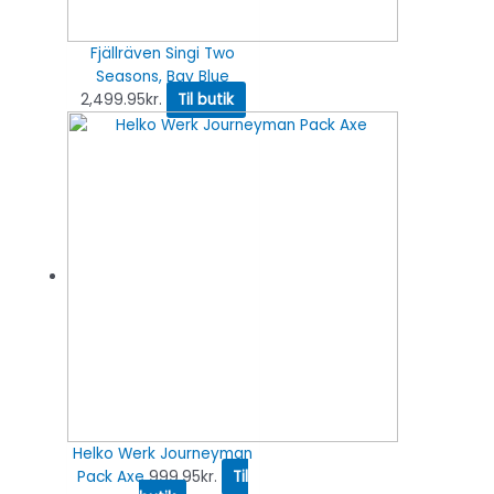
Fjällräven Singi Two
Seasons, Bay Blue
2,499.95
kr.
Til butik
Helko Werk Journeyman
Pack Axe
999.95
kr.
Til