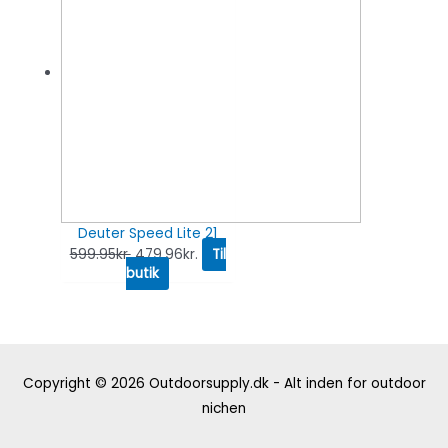
Deuter Speed Lite 21
599.95
kr.
479.96
kr.
Til
butik
Copyright © 2026
Outdoorsupply.dk - Alt inden for outdoor
nichen