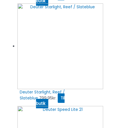
butik
Deuter Starlight, Reef /
Slateblue
799.95
kr.
Til
butik