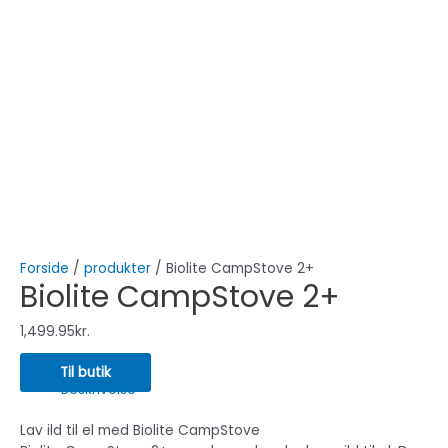
Forside
/
produkter
/ Biolite CampStove 2+
Biolite CampStove 2+
1,499.95
kr.
Til butik
Beskrivelse
Lav ild til el med Biolite CampStove