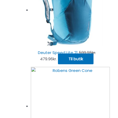
Deuter Speed Lite 21
599.95
kr.
479.96
kr.
Til butik