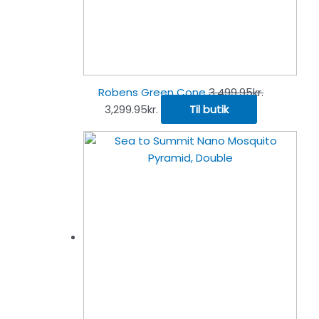
Robens Green Cone
3,499.95
kr.
3,299.95
kr.
Til butik