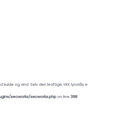
 kulde og vind. Selv den kraftige YKK lynolås e
ugins/seoworks/seoworks.php
on line
398