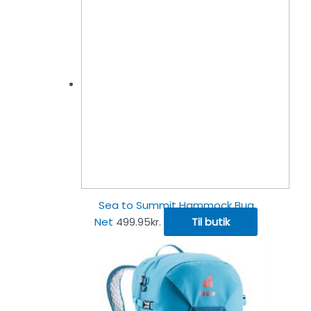
Sea to Summit Hammock Bug
Net
499.95
kr.
Til butik