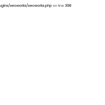
ugins/seoworks/seoworks.php
on line
398