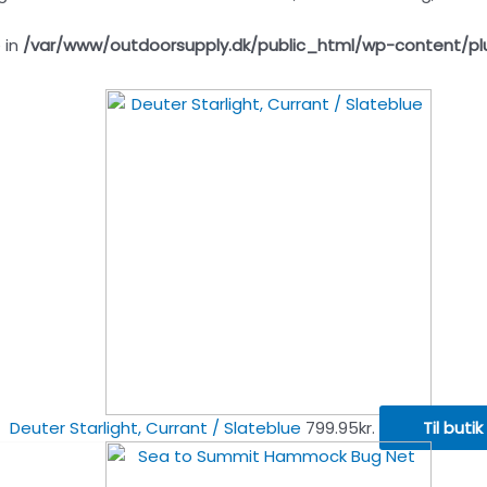
 in
/var/www/outdoorsupply.dk/public_html/wp-content/pl
Deuter Starlight, Currant / Slateblue
799.95
kr.
Til butik