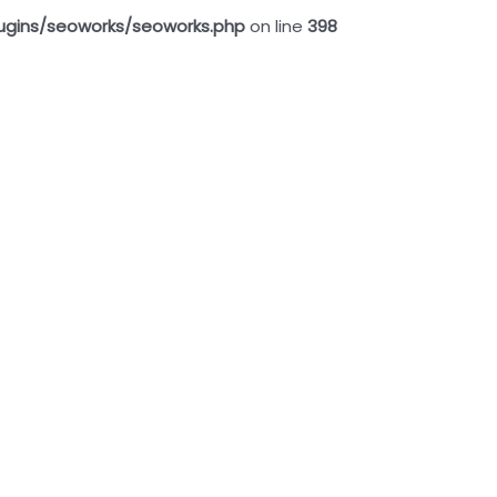
ugins/seoworks/seoworks.php
on line
398