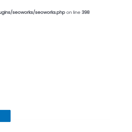
ugins/seoworks/seoworks.php
on line
398