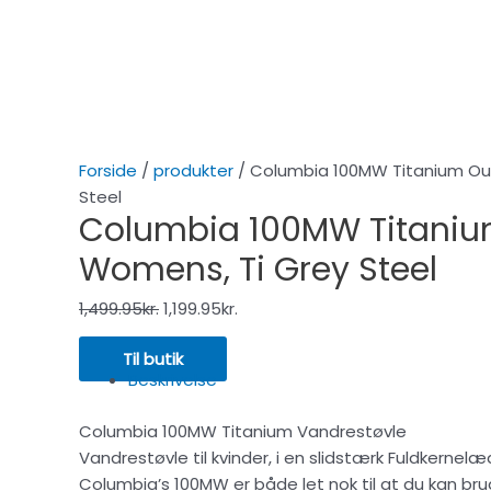
Forside
/
produkter
/ Columbia 100MW Titanium Ou
Steel
Columbia 100MW Titaniu
Womens, Ti Grey Steel
1,499.95
kr.
1,199.95
kr.
Til butik
Beskrivelse
Columbia 100MW Titanium Vandrestøvle
Vandrestøvle til kvinder, i en slidstærk Fuldker
Columbia’s 100MW er både let nok til at du kan brug