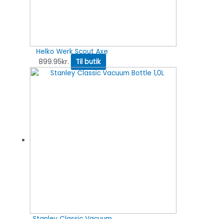
Helko Werk Scout Axe
899.95
kr.
Til butik
Stanley Classic Vacuum