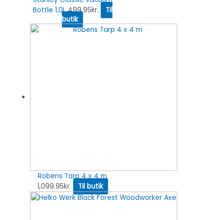
Bottle 1,0L
499.95
kr.
Til
butik
Robens Tarp 4 x 4 m
1,099.95
kr.
Til butik