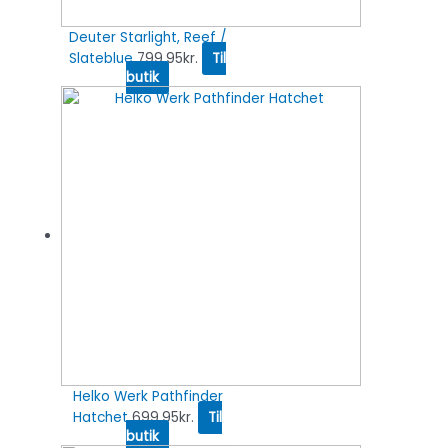
Deuter Starlight, Reef /
Slateblue
799.95
kr.
Til
butik
Helko Werk Pathfinder
Hatchet
699.95
kr.
Til
butik