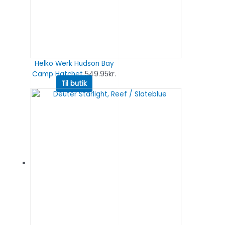
Helko Werk Hudson Bay
Camp Hatchet
549.95
kr.
Til butik