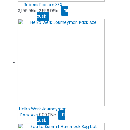
Robens Pioneer 3EX
3,199.95
kr.
2,559.96
kr.
Til
butik
Helko Werk Journeyman
Pack Axe
999.95
kr.
Til
butik