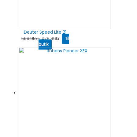
Deuter Speed Lite 21
599.95
kr.
479.96
kr.
Til
butik