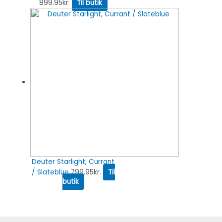
899.95
kr.
Til butik
Deuter Starlight, Currant
/ Slateblue
799.95
kr.
Til
butik