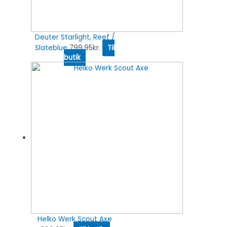
Deuter Starlight, Reef /
Slateblue
799.95
kr.
Til
butik
Helko Werk Scout Axe