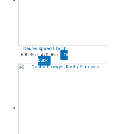
Deuter Speed Lite 21
599.95
kr.
479.96
kr.
Til
butik