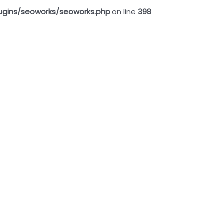
ugins/seoworks/seoworks.php
on line
398