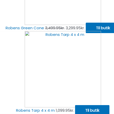
Robens Green Cone
3,499.95
kr.
3,299.95
kr.
Til butik
Robens Tarp 4 x 4 m
1,099.95
kr.
Til butik