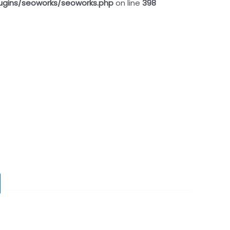
ugins/seoworks/seoworks.php
on line
398