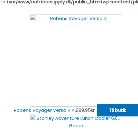
 in
/var/www/outdoorsupply.dk/public_html/wp-content/pl
Robens Voyager Versa 4
4,899.95
kr.
Til butik