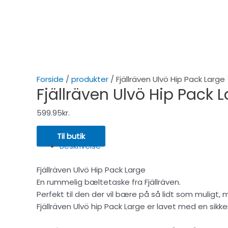
Forside
/
produkter
/ Fjällräven Ulvö Hip Pack Large
Fjällräven Ulvö Hip Pack 
599.95
kr.
Til butik
Beskrivelse
Fjällräven Ulvö Hip Pack Large
En rummelig bæltetaske fra Fjällräven.
Perfekt til den der vil bære på så lidt som muligt,
Fjällräven Ulvö hip Pack Large er lavet med en si