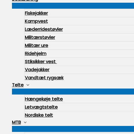
Fiskejakker
Kampvest
Læderridestøvler
Militærstøvler
Militær ure
Ridehjelm
Stiksikker vest
Vadejakker
Vandtæt rygsæk
Telte
Hængekøje telte
Letvægtstelte
Nordiske telt
MTB