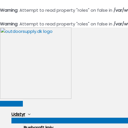
Warning
: Attempt to read property "roles" on false in
/var/w
Warning
: Attempt to read property "roles" on false in
/var/w
Gå
til
indholdet
Hovedmenu
Udstyr
Bushcraft kniv