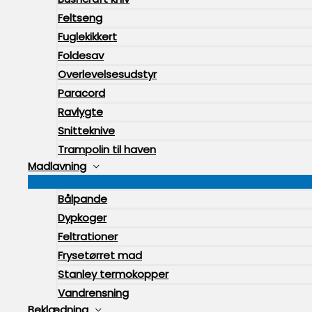
Feltseng
Fuglekikkert
Foldesav
Overlevelsesudstyr
Paracord
Ravlygte
Snitteknive
Trampolin til haven
Madlavning
Bålpande
Dypkoger
Feltrationer
Frysetørret mad
Stanley termokopper
Vandrensning
Beklædning