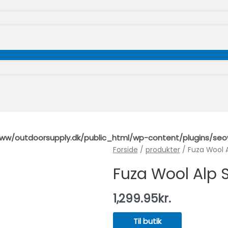
Toggle
Menu
Toggle
ww/outdoorsupply.dk/public_html/wp-content/plugins/seo
Forside
/
produkter
/ Fuza Wool A
Fuza Wool Alp 
1,299.95
kr.
Til butik