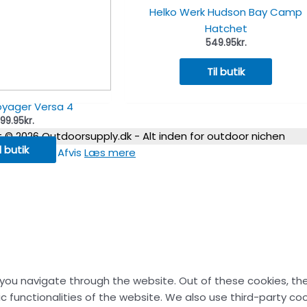
Helko Werk Hudson Bay Camp
Hatchet
549.95
kr.
Til butik
yager Versa 4
99.95
kr.
t © 2026
Outdoorsupply.dk - Alt inden for outdoor nichen
l butik
s.
Accepter
Afvis
Læs mere
 you navigate through the website. Out of these cookies, th
ic functionalities of the website. We also use third-party c