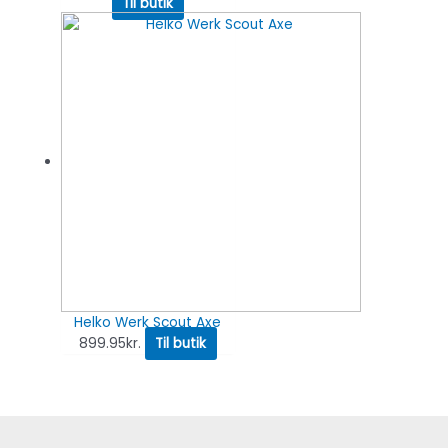
Til butik
Helko Werk Scout Axe
899.95
kr.
Til butik