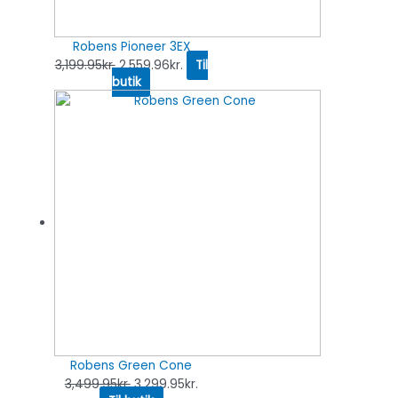
Robens Pioneer 3EX
3,199.95
kr.
2,559.96
kr.
Til
butik
Robens Green Cone
3,499.95
kr.
3,299.95
kr.