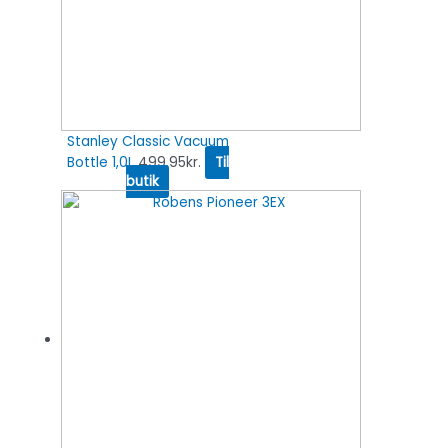
Stanley Classic Vacuum
Bottle 1,0L
499.95
kr.
Til
butik