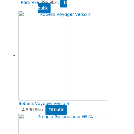
Pack Axe
899.95
kr.
Til
butik
Robens Voyager Versa 4
4,899.95
kr.
Til butik