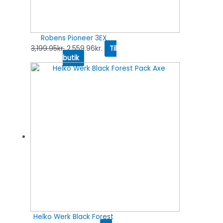
Robens Pioneer 3EX
3,199.95
kr.
2,559.96
kr.
Til
butik
Helko Werk Black Forest