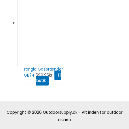
Trangia Gasbrænder
GB74
599.95
kr.
Til
butik
Copyright © 2026
Outdoorsupply.dk - Alt inden for outdoor
nichen