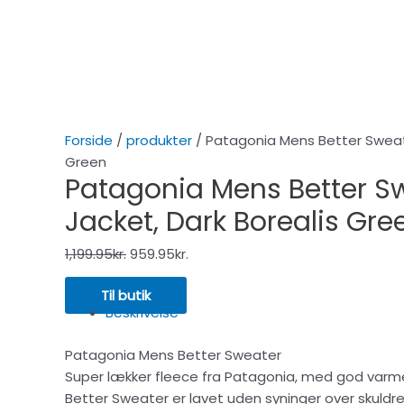
Forside
/
produkter
/ Patagonia Mens Better Sweate
Green
Patagonia Mens Better S
Jacket, Dark Borealis Gre
1,199.95
kr.
959.95
kr.
Til butik
Beskrivelse
Patagonia Mens Better Sweater
Super lækker fleece fra Patagonia, med god varme o
Better Sweater er lavet uden syninger over skuld