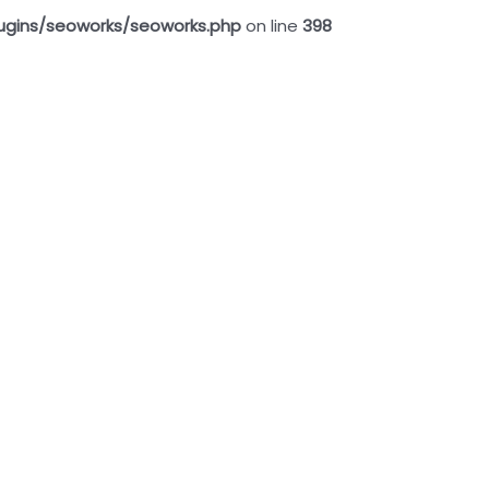
ugins/seoworks/seoworks.php
on line
398