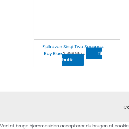
Fjällräven Singi Two Seasons,
Bay Blue
2,499.95
kr.
Til
butik
Co
Ved at bruge hjemmesiden accepterer du brugen af cookie