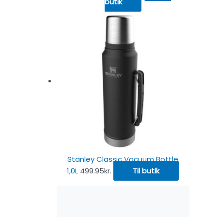
butik
Stanley Classic Vacuum Bottle
1,0L
499.95
kr.
Til butik