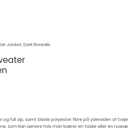
r Jacket, Dark Borealis
weater
en
g full zip, samt bløde polyester fibre på ydersiden af trøje
rene, som kan genere hvis man bærer en taske eller en rygsæ