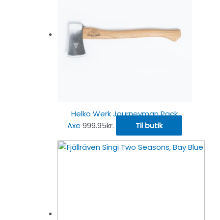
Helko Werk Journeyman Pack
Axe
999.95
kr.
Til butik