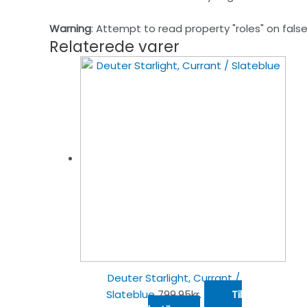
Warning
: Attempt to read property "roles" on false
Relaterede varer
Deuter Starlight, Currant /
Slateblue
799.95
kr.
Til