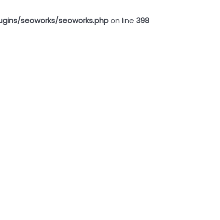
ugins/seoworks/seoworks.php
on line
398