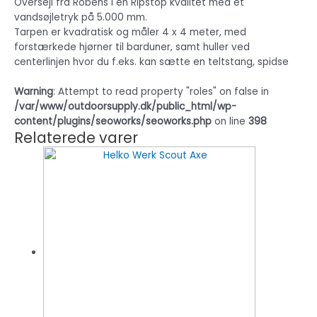
Oversejl fra Robens i en Ripstop kvalitet med et
vandsøjletryk på 5.000 mm.
Tarpen er kvadratisk og måler 4 x 4 meter, med
forstærkede hjørner til barduner, samt huller ved
centerlinjen hvor du f.eks. kan sætte en teltstang, spidse
Warning
: Attempt to read property "roles" on false in
/var/www/outdoorsupply.dk/public_html/wp-
content/plugins/seoworks/seoworks.php
on line
398
Relaterede varer