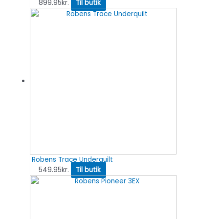
899.95
kr.
Til butik
Robens Trace Underquilt
549.95
kr.
Til butik