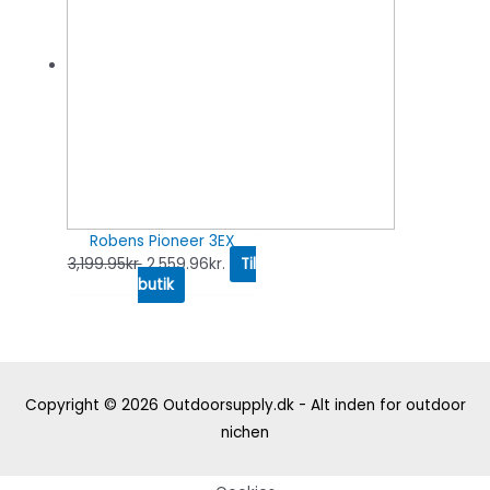
Robens Pioneer 3EX
3,199.95
kr.
2,559.96
kr.
Til
butik
Copyright © 2026
Outdoorsupply.dk - Alt inden for outdoor
nichen