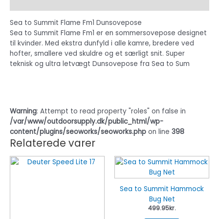
Beskrivelse
Sea to Summit Flame Fm1 Dunsovepose
Sea to Summit Flame Fm1 er en sommersovepose designet
til kvinder. Med ekstra dunfyld i alle kamre, bredere ved
hofter, smallere ved skuldre og et særligt snit. Super
teknisk og ultra letvægt Dunsovepose fra Sea to Sum
Warning
: Attempt to read property "roles" on false in
/var/www/outdoorsupply.dk/public_html/wp-
content/plugins/seoworks/seoworks.php
on line
398
Relaterede varer
Sea to Summit Hammock
Bug Net
499.95
kr.