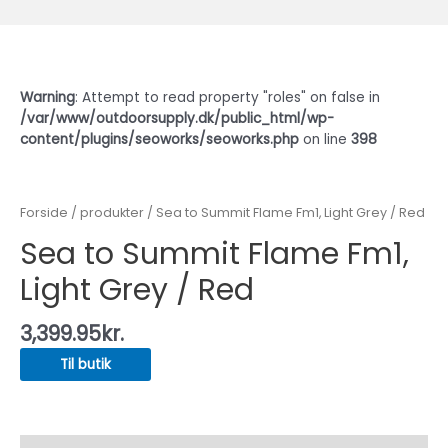
Warning
: Attempt to read property "roles" on false in
/var/www/outdoorsupply.dk/public_html/wp-
content/plugins/seoworks/seoworks.php
on line
398
Forside
/
produkter
/ Sea to Summit Flame Fm1, Light Grey / Red
Sea to Summit Flame Fm1,
Light Grey / Red
3,399.95
kr.
Til butik