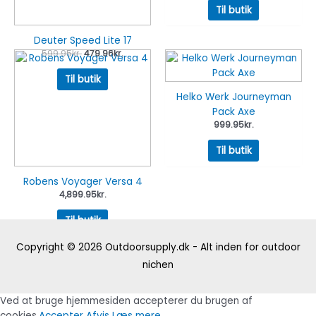
Til butik
Deuter Speed Lite 17
599.95
kr.
479.96
kr.
Til butik
Helko Werk Journeyman
Pack Axe
999.95
kr.
Til butik
Robens Voyager Versa 4
4,899.95
kr.
Til butik
Copyright © 2026
Outdoorsupply.dk - Alt inden for outdoor
nichen
Ved at bruge hjemmesiden accepterer du brugen af
cookies.
Accepter
Afvis
Læs mere