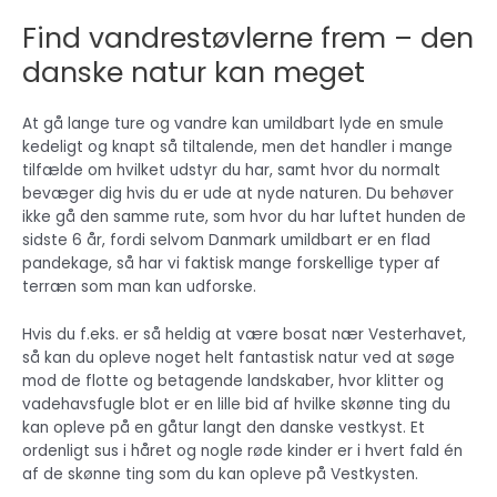
Find vandrestøvlerne frem – den
danske natur kan meget
At gå lange ture og vandre kan umildbart lyde en smule
kedeligt og knapt så tiltalende, men det handler i mange
tilfælde om hvilket udstyr du har, samt hvor du normalt
bevæger dig hvis du er ude at nyde naturen. Du behøver
ikke gå den samme rute, som hvor du har luftet hunden de
sidste 6 år, fordi selvom Danmark umildbart er en flad
pandekage, så har vi faktisk mange forskellige typer af
terræn som man kan udforske.
Hvis du f.eks. er så heldig at være bosat nær Vesterhavet,
så kan du opleve noget helt fantastisk natur ved at søge
mod de flotte og betagende landskaber, hvor klitter og
vadehavsfugle blot er en lille bid af hvilke skønne ting du
kan opleve på en gåtur langt den danske vestkyst. Et
ordenligt sus i håret og nogle røde kinder er i hvert fald én
af de skønne ting som du kan opleve på Vestkysten.