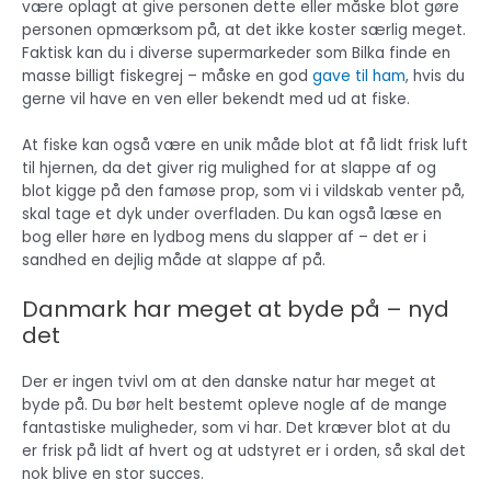
være oplagt at give personen dette eller måske blot gøre
personen opmærksom på, at det ikke koster særlig meget.
Faktisk kan du i diverse supermarkeder som Bilka finde en
masse billigt fiskegrej – måske en god
gave til ham
, hvis du
gerne vil have en ven eller bekendt med ud at fiske.
At fiske kan også være en unik måde blot at få lidt frisk luft
til hjernen, da det giver rig mulighed for at slappe af og
blot kigge på den famøse prop, som vi i vildskab venter på,
skal tage et dyk under overfladen. Du kan også læse en
bog eller høre en lydbog mens du slapper af – det er i
sandhed en dejlig måde at slappe af på.
Danmark har meget at byde på – nyd
det
Der er ingen tvivl om at den danske natur har meget at
byde på. Du bør helt bestemt opleve nogle af de mange
fantastiske muligheder, som vi har. Det kræver blot at du
er frisk på lidt af hvert og at udstyret er i orden, så skal det
nok blive en stor succes.