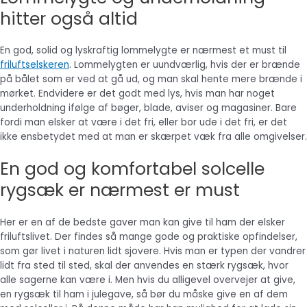
hitter også altid
En god, solid og lyskraftig lommelygte er nærmest et must til
friluftselskeren
. Lommelygten er uundværlig, hvis der er brænde
på bålet som er ved at gå ud, og man skal hente mere brænde i
mørket. Endvidere er det godt med lys, hvis man har noget
underholdning ifølge af bøger, blade, aviser og magasiner. Bare
fordi man elsker at være i det fri, eller bor ude i det fri, er det
ikke ensbetydet med at man er skærpet væk fra alle omgivelser.
En god og komfortabel solcelle
rygsæk er nærmest er must
Her er en af de bedste gaver man kan give til ham der elsker
friluftslivet. Der findes så mange gode og praktiske opfindelser,
som gør livet i naturen lidt sjovere. Hvis man er typen der vandrer
lidt fra sted til sted, skal der anvendes en stærk rygsæk, hvor
alle sagerne kan være i. Men hvis du alligevel overvejer at give,
en rygsæk til ham i julegave, så bør du måske give en af dem