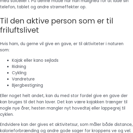
med solceller i. På denne måde har han mulighed for at lade sin
telefon, tablet og andre strømeffekter op.
Til den aktive person som er til
friluftslivet
Hvis ham, du gerne vil give en gave, er til aktiviteter i naturen
som:
Kajak eller kano sejlads
Ridning
Cykling
Vandreture
Bjergbestigning
Eller noget helt andet, kan du med stor fordel give en gave der
kan bruges til det han laver. Det kan være kajakken trænger til
nogle nye årer, hesten mangler nyt hovedtøj eller lappegrej til
cyklen.
Endvidere kan der gives et aktivitetsur, som måler både distance,
kalorieforbrænding og andre gode sager for kroppens ve og vel.