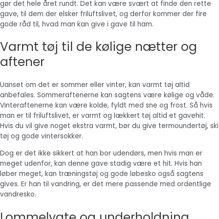
gør det hele året rundt. Det kan være svært at finde den rette
gave, til dem der elsker friluftslivet, og derfor kommer der fire
gode råd til, hvad man kan give i gave til ham.
Varmt tøj til de kølige nætter og
aftener
Uanset om det er sommer eller vinter, kan varmt tøj altid
anbefales. Sommeraftenerne kan sagtens være kølige og våde.
Vinteraftenerne kan være kolde, fyldt med sne og frost. Så hvis
man er til friluftslivet, er varmt og lækkert tøj altid et gavehit.
Hvis du vil give noget ekstra varmt, bør du give termoundertøj, ski
tøj og gode vintersokker.
Dog er det ikke sikkert at han bor udendørs, men hvis man er
meget udenfor, kan denne gave stadig være et hit. Hvis han
løber meget, kan træningstøj og gode løbesko også sagtens
gives. Er han til vandring, er det mere passende med ordentlige
vandresko.
Lommelygte og underholdning