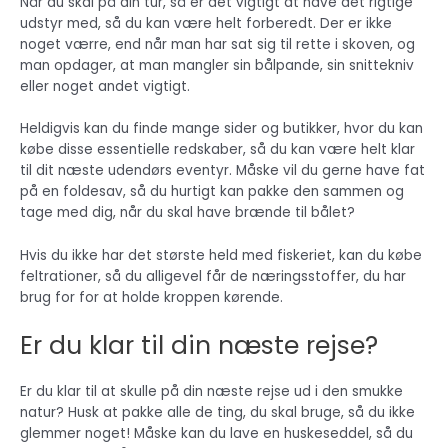
Når du skal på din tur, så er det vigtigt at have det rigtige
udstyr med, så du kan være helt forberedt. Der er ikke
noget værre, end når man har sat sig til rette i skoven, og
man opdager, at man mangler sin bålpande, sin snittekniv
eller noget andet vigtigt.
Heldigvis kan du finde mange sider og butikker, hvor du kan
købe disse essentielle redskaber, så du kan være helt klar
til dit næste udendørs eventyr. Måske vil du gerne have fat
på en foldesav, så du hurtigt kan pakke den sammen og
tage med dig, når du skal have brænde til bålet?
Hvis du ikke har det største held med fiskeriet, kan du købe
feltrationer, så du alligevel får de næringsstoffer, du har
brug for for at holde kroppen kørende.
Er du klar til din næste rejse?
Er du klar til at skulle på din næste rejse ud i den smukke
natur? Husk at pakke alle de ting, du skal bruge, så du ikke
glemmer noget! Måske kan du lave en huskeseddel, så du