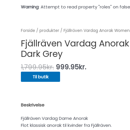
Warning
: Attempt to read property "roles" on false
Forside
/
produkter
/ Fjällräven Vardag Anorak Womens
Fjällräven Vardag Anora
Dark Grey
1,799.95
kr.
999.95
kr.
Til butik
Beskrivelse
Fjällräven Vardag Dame Anorak
Flot klassisk anorak til kvinder fra Fjällräven.