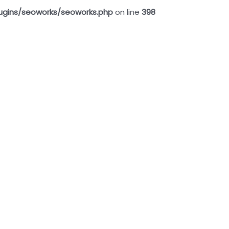
ugins/seoworks/seoworks.php
on line
398