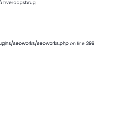
så hverdagsbrug.
ugins/seoworks/seoworks.php
on line
398