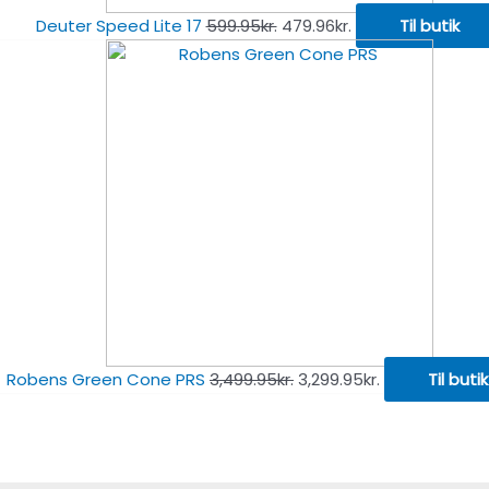
Deuter Speed Lite 17
599.95
kr.
479.96
kr.
Til butik
Robens Green Cone PRS
3,499.95
kr.
3,299.95
kr.
Til butik