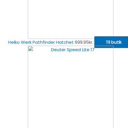
Helko Werk Pathfinder Hatchet
699.95
kr.
Til butik