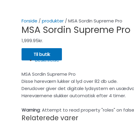
Forside
/
produkter
/ MSA Sordin Supreme Pro
MSA Sordin Supreme Pro
1,999.95
kr.
Til butik
Beskrivelse
MSA Sordin Supreme Pro
Disse høreværn lukker al lyd over 82 db ude.
Derudover giver det digitale lydsystem en usædvan
Høreværnene slukker automatisk efter 4 timer.
Warning
: Attempt to read property "roles" on false
Relaterede varer