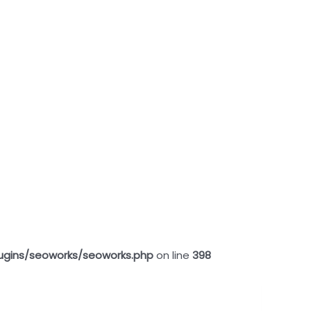
ugins/seoworks/seoworks.php
on line
398