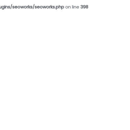
ugins/seoworks/seoworks.php
on line
398