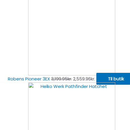
Robens Pioneer 3EX
3,199.95
kr.
2,559.96
kr.
Til butik