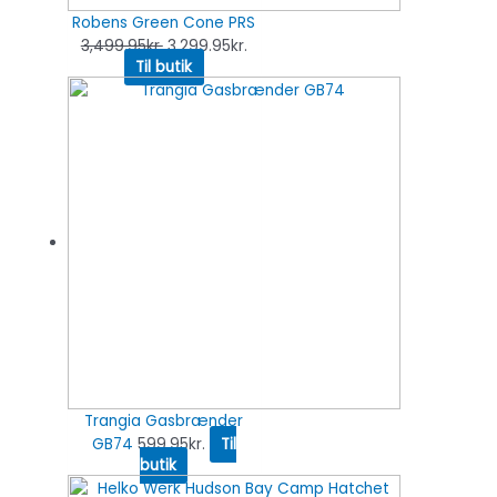
Robens Green Cone PRS
3,499.95
kr.
3,299.95
kr.
Til butik
Trangia Gasbrænder
GB74
599.95
kr.
Til
butik