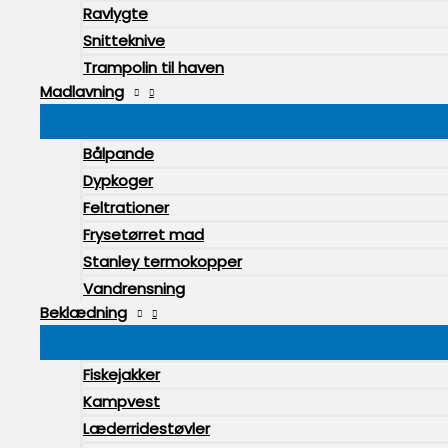
Ravlygte
Snitteknive
Trampolin til haven
Madlavning
Bålpande
Dypkoger
Feltrationer
Frysetørret mad
Stanley termokopper
Vandrensning
Beklædning
Fiskejakker
Kampvest
Læderridestøvler