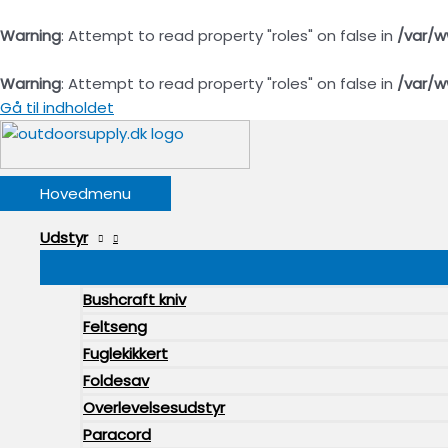
Warning
: Attempt to read property "roles" on false in
/var/w
Warning
: Attempt to read property "roles" on false in
/var/w
Gå til indholdet
Hovedmenu
Udstyr
Bushcraft kniv
Feltseng
Fuglekikkert
Foldesav
Overlevelsesudstyr
Paracord