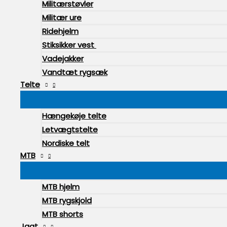
Militærstøvler
Militær ure
Ridehjelm
Stiksikker vest
Vadejakker
Vandtæt rygsæk
Telte
Hængekøje telte
Letvægtstelte
Nordiske telt
MTB
MTB hjelm
MTB rygskjold
MTB shorts
Jagt