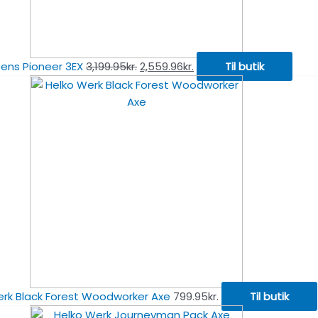
ens Pioneer 3EX
3,199.95
kr.
2,559.96
kr.
Til butik
erk Black Forest Woodworker Axe
799.95
kr.
Til butik