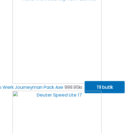
o Werk Journeyman Pack Axe
999.95
kr.
Til butik