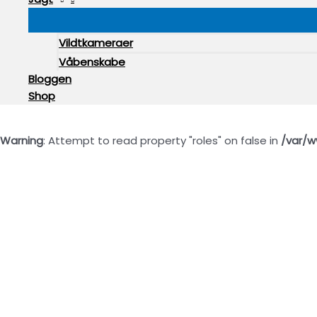
Vildtkameraer
Våbenskabe
Bloggen
Shop
Warning
: Attempt to read property "roles" on false in
/var/w