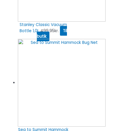
Stanley Classic Vacuum
Bottle 1,0L
499.95
kr.
Til
butik
Sea to Summit Hammock