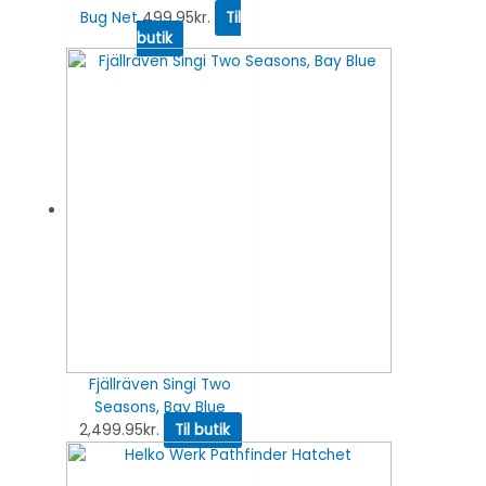
Bug Net
499.95
kr.
Til
butik
Fjällräven Singi Two
Seasons, Bay Blue
2,499.95
kr.
Til butik