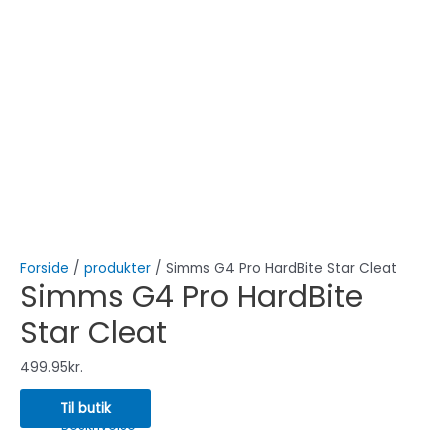
Forside
/
produkter
/ Simms G4 Pro HardBite Star Cleat
Simms G4 Pro HardBite
Star Cleat
499.95
kr.
Til butik
Beskrivelse