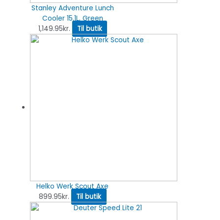
Stanley Adventure Lunch
Cooler 15.1L, Green
1,149.95
kr.
Til butik
Helko Werk Scout Axe
899.95
kr.
Til butik