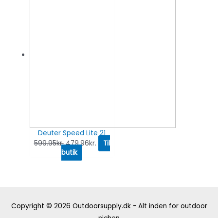
Deuter Speed Lite 21
599.95
kr.
479.96
kr.
Til
butik
Copyright © 2026
Outdoorsupply.dk - Alt inden for outdoor