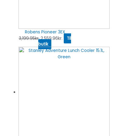
Robens Pioneer 3EX
3,199.95
kr.
2,559.96
kr.
Til
butik