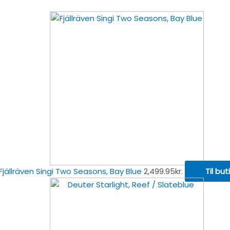
Fjällräven Singi Two Seasons, Bay Blue
2,499.95
kr.
Til but