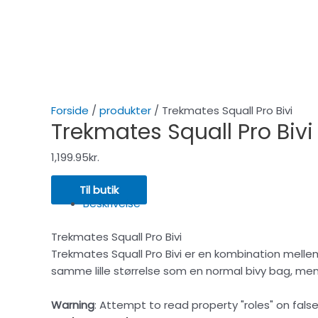
Forside
/
produkter
/ Trekmates Squall Pro Bivi
Trekmates Squall Pro Bivi
1,199.95
kr.
Til butik
Beskrivelse
Trekmates Squall Pro Bivi
Trekmates Squall Pro Bivi er en kombination mellem
samme lille størrelse som en normal bivy bag, men
Warning
: Attempt to read property "roles" on false