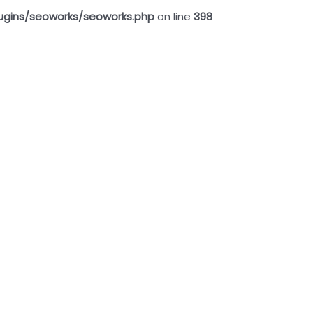
ugins/seoworks/seoworks.php
on line
398