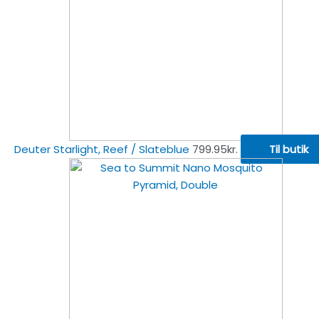
Deuter Starlight, Reef / Slateblue
799.95
kr.
Til butik