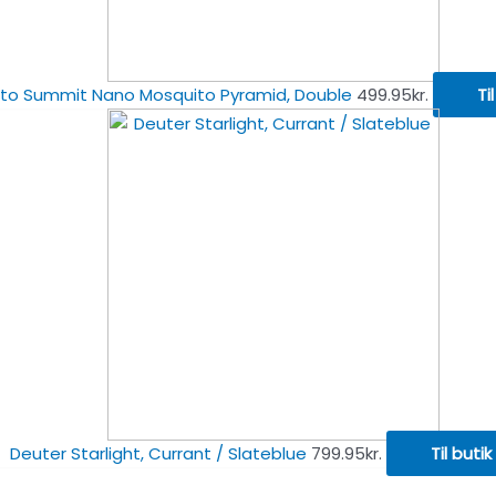
to Summit Nano Mosquito Pyramid, Double
499.95
kr.
Ti
Deuter Starlight, Currant / Slateblue
799.95
kr.
Til butik