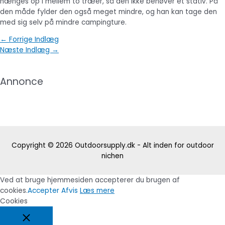
hænges op i mellem to træer, så den ikke behøver et stativ. På
den måde fylder den også meget mindre, og han kan tage den
med sig selv på mindre campingture.
Indlægsnavigation
←
Forrige Indlæg
Næste Indlæg
→
Annonce
Copyright © 2026
Outdoorsupply.dk - Alt inden for outdoor
nichen
Ved at bruge hjemmesiden accepterer du brugen af
cookies.
Accepter
Afvis
Læs mere
Cookies