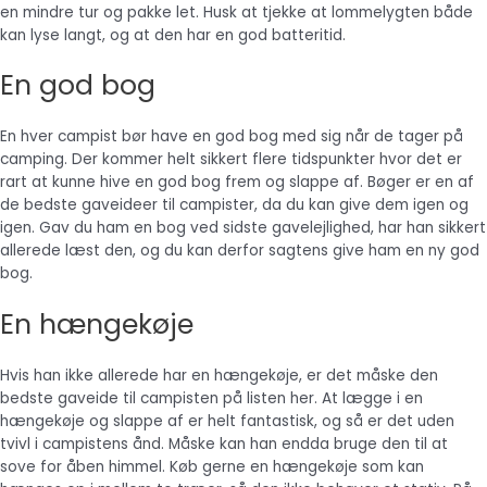
en mindre tur og pakke let. Husk at tjekke at lommelygten både
kan lyse langt, og at den har en god batteritid.
En god bog
En hver campist bør have en god bog med sig når de tager på
camping. Der kommer helt sikkert flere tidspunkter hvor det er
rart at kunne hive en god bog frem og slappe af. Bøger er en af
de bedste gaveideer til campister, da du kan give dem igen og
igen. Gav du ham en bog ved sidste gavelejlighed, har han sikkert
allerede læst den, og du kan derfor sagtens give ham en ny god
bog.
En hængekøje
Hvis han ikke allerede har en hængekøje, er det måske den
bedste gaveide til campisten på listen her. At lægge i en
hængekøje og slappe af er helt fantastisk, og så er det uden
tvivl i campistens ånd. Måske kan han endda bruge den til at
sove for åben himmel. Køb gerne en hængekøje som kan