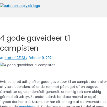
Gå
til
indholdet
Hovedmenu
4 gode gaveideer til
campisten
Af
Stefan123123
/
februar 9, 2021
Hvis du er på udkig efter gode gaveideer til en campist der elsker
at være udendørs, så er du kommet på noget af en opgave.
Campister og udendørsfolk generelt, er nemlig folk som aldrig
går ned på udstyr. Et andet udtryk for disse mænd er også
’’typen der har alt’’. Mænd der har alt er nogle af de sværeste at
finde gode
gaveideer
til. Derfor kan det være en fordel af søge