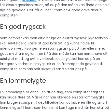
lidt ekstra gaveinspiration, så du på den måde kan finde den helt
rigtige gaveide. Det får du her, i form af 4 gode gaveideer til
campisten.
En god rygsæk
Som campist kan man altid bruge en ekstra rygsæk. Rygsækken
skal selvfølgelig være af god kvalitet, og kunne holde til
udendørslivet. Køb gerne en stor rygsæk på 50 liter eller mere,
godt med rum og lommer i. På den måde kan han nemt have alt
udstyret med, og evt. overlevelsesudstyr, skal han ud på en
længere vandretur. En rygsæk er en fremragende gaveide til
campister, som han helt sikker vil sætte stor pris på.
En lommelygte
En lommelygte er endnu en af de ting, som campister sagtens
kan bruge flere af. Måske har han allerede en stor lommelygte
han bruger i campen. I det tilfælde kan du købe en lille og smart
lommelygte til ham, som han nemt kan tage med når han skal på