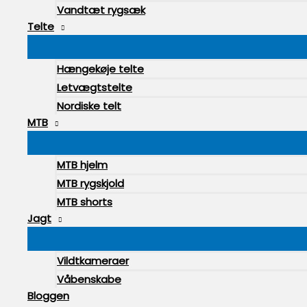
Vandtæt rygsæk
Telte
Hængekøje telte
Letvægtstelte
Nordiske telt
MTB
MTB hjelm
MTB rygskjold
MTB shorts
Jagt
Vildtkameraer
Våbenskabe
Bloggen