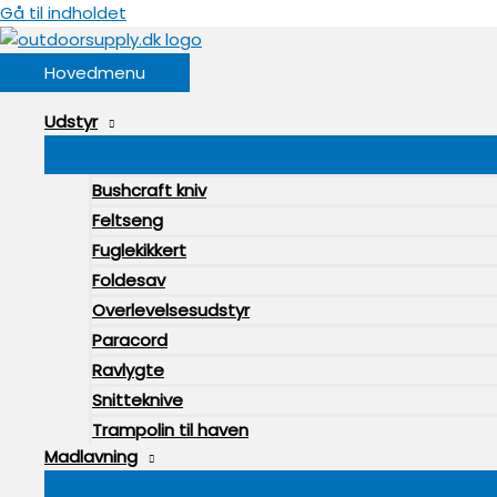
Gå til indholdet
Hovedmenu
Udstyr
Bushcraft kniv
Feltseng
Fuglekikkert
Foldesav
Overlevelsesudstyr
Paracord
Ravlygte
Snitteknive
Trampolin til haven
Madlavning