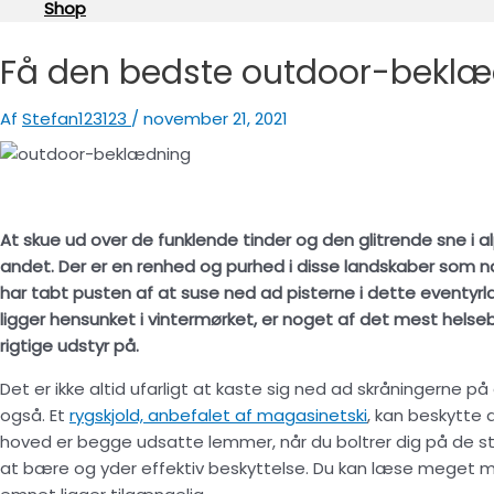
Shop
Få den bedste outdoor-beklædn
Af
Stefan123123
/
november 21, 2021
At skue ud over de funklende tinder og den glitrende sne i a
andet. Der er en renhed og purhed i disse landskaber som n
har tabt pusten af at suse ned ad pisterne i dette eventyrla
ligger hensunket i vintermørket, er noget af det mest helse
rigtige udstyr på.
Det er ikke altid ufarligt at kaste sig ned ad skråningerne på
også. Et
rygskjold, anbefalet af magasinetski
, kan beskytte d
hoved er begge udsatte lemmer, når du boltrer dig på de stej
at bære og yder effektiv beskyttelse. Du kan læse meget me