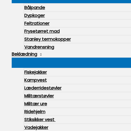
Bålpande
Dypkoger
Feltrationer
Frysetørret mad
Stanley termokopper
Vandrensning
Beklædning
Fiskejakker
Kampvest
Læderridestøvler
Militærstøvler
Militær ure
Ridehjelm
Stiksikker vest
Vadejakker