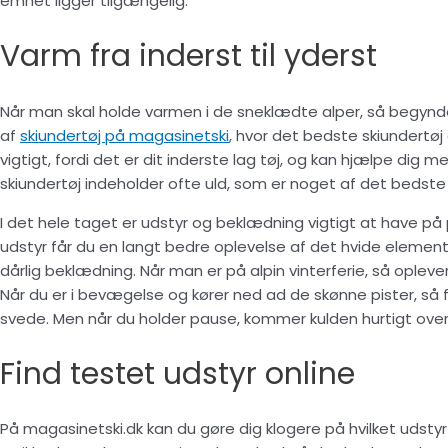
emnet ligger tilgængelig.
Varm fra inderst til yderst
Når man skal holde varmen i de sneklædte alper, så begynde
af
skiundertøj på magasinetski
, hvor det bedste skiundertøj
vigtigt, fordi det er dit inderste lag tøj, og kan hjælpe dig 
skiundertøj indeholder ofte uld, som er noget af det bedste t
I det hele taget er udstyr og beklædning vigtigt at have på 
udstyr får du en langt bedre oplevelse af det hvide element,
dårlig beklædning. Når man er på alpin vinterferie, så oplev
Når du er i bevægelse og kører ned ad de skønne pister, så 
svede. Men når du holder pause, kommer kulden hurtigt over
Find testet udstyr online
På magasinetski.dk kan du gøre dig klogere på hvilket udstyr 