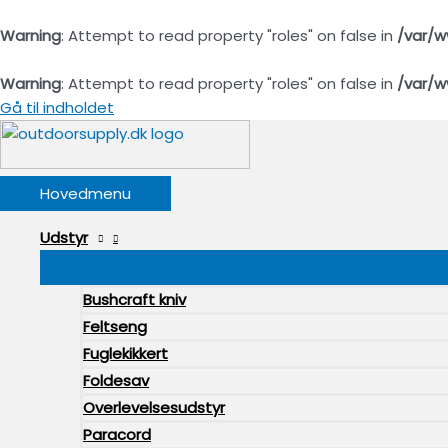
Warning
: Attempt to read property "roles" on false in
/var/w
Warning
: Attempt to read property "roles" on false in
/var/w
Gå til indholdet
Hovedmenu
Udstyr
Bushcraft kniv
Feltseng
Fuglekikkert
Foldesav
Overlevelsesudstyr
Paracord