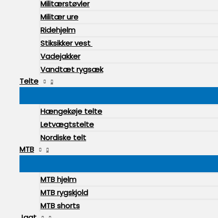
Militærstøvler
Militær ure
Ridehjelm
Stiksikker vest
Vadejakker
Vandtæt rygsæk
Telte
Hængekøje telte
Letvægtstelte
Nordiske telt
MTB
MTB hjelm
MTB rygskjold
MTB shorts
Jagt