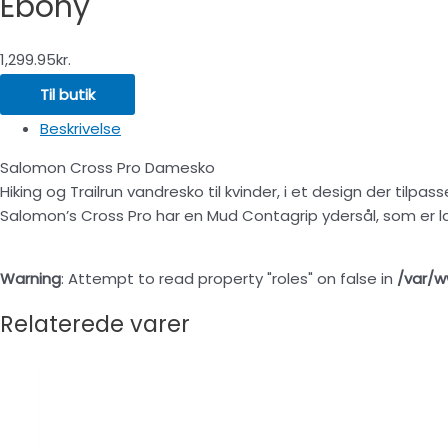
Ebony
1,299.95
kr.
Til butik
Beskrivelse
Salomon Cross Pro Damesko
Hiking og Trailrun vandresko til kvinder, i et design der tilpass
Salomon’s Cross Pro har en Mud Contagrip ydersål, som er lav
Warning
: Attempt to read property "roles" on false in
/var/w
Relaterede varer