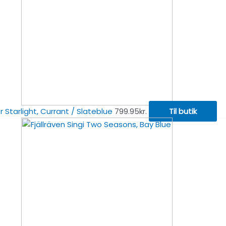
 Starlight, Currant / Slateblue
799.95
kr.
Til butik