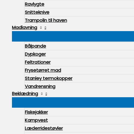
Ravlygte
Snitteknive
Trampolin til haven
Madlavning
Bålpande
Dypkoger
Feltrationer
Frysetørret mad
Stanley termokopper
Vandrensning
Beklædning
Fiskejakker
Kampvest
Læderridestøvler