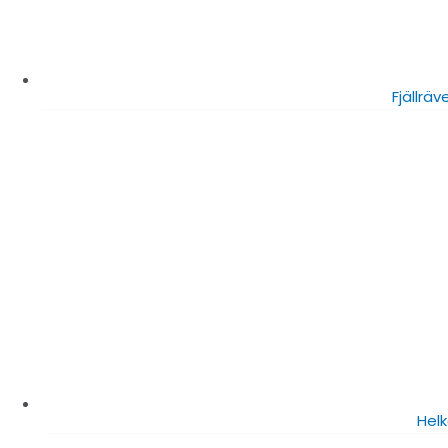
Fjällrä
Helk