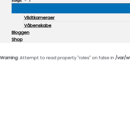
Vildtkameraer
Våbenskabe
Bloggen
Shop
Warning
: Attempt to read property "roles" on false in
/var/w