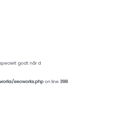
specielt godt når d
works/seoworks.php
on line
398