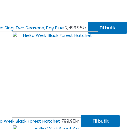
ven Singi Two Seasons, Bay Blue
2,499.95
kr.
Til butik
o Werk Black Forest Hatchet
799.95
kr.
Til butik