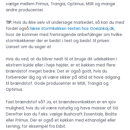
vælge mellem Primus, Trangia, Optimus, MSR og mange
andre producenter.
TIP:
Hvis du ikke selv vil undersøge markedet, så kan du med
fordel også
læse stormkøkken testen hos Oceankaj.dk
,
hvor de kommer med fremragende anbefalinger om hvilke
stormkøkkener der er bedst i test og bedst til prisen.
Uanset om du søger et
Hvis du ved, at du bliver nødt til at bruge dit udekøkken i
ekstrem kulde eller i høje højder, er et køkken med flere
brændstof meget bedre. Det er også godt, hvis du
forbereder dig og vil være sikker på altid at have adgang
til brændstof. Gode ​​producenter er MSR, Trangia og
Optimus.
Fast brændstof så? Ja, et brændeovnkøkken er en sjov
mulighed, hvis du vil være naturlig og have masser af tid.
Derefter kan du f.eks. vælge Bushcraft Essentials, Biolite
eller Primus. Der er også et køkken med ethanolgel eller
terning, for eksempel fra Esbit.