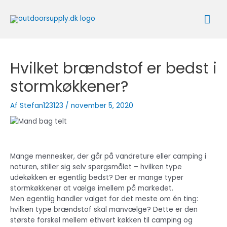
Gå
Ho
til
indholdet
Hvilket brændstof er bedst i
stormkøkkener?
Af
Stefan123123
/
november 5, 2020
Mange mennesker, der går på vandreture eller camping i
naturen, stiller sig selv spørgsmålet – hvilken type
udekøkken er egentlig bedst? Der er mange typer
stormkøkkener at vælge imellem på markedet.
Men egentlig handler valget for det meste om én ting:
hvilken type brændstof skal manvælge? Dette er den
største forskel mellem ethvert køkken til camping og